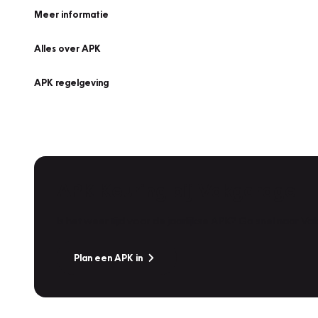
Meer informatie
Alles over APK
APK regelgeving
APK Keuring bij Vakgarage!
Is het weer tijd voor de jaarlijkse APK? Ga snel naar V
Plan een APK in