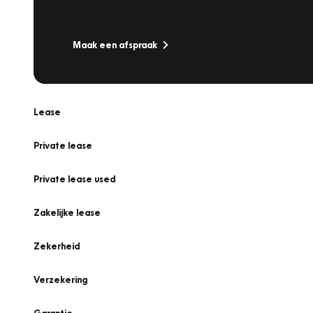
Is uw auto toe aan Onderhoud, Bandenwissel of een Va
Maak een afspraak
Lease
Private lease
Private lease used
Zakelijke lease
Zekerheid
Verzekering