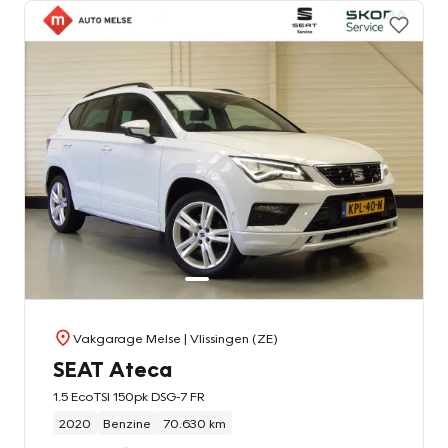
Vakgarage Melse
| Vlissingen (ZE)
SEAT Ateca
1.5 EcoTSI 150pk DSG-7 FR
2020
Benzine
70.630 km