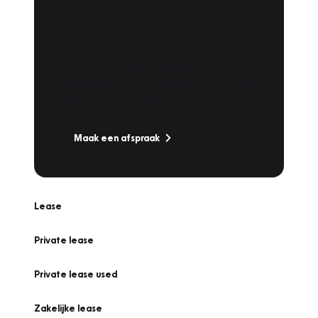
Plan een
Werkplaatsafspraak
Is uw auto toe aan Onderhoud,
Bandenwissel of een Vakantiecheck? Plan
online een afspraak!
Maak een afspraak
Lease
Private lease
Private lease used
Zakelijke lease