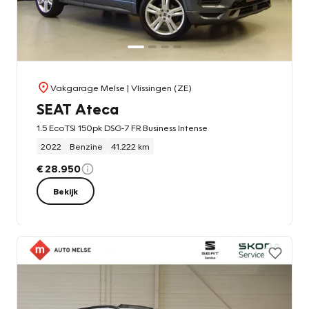
Vakgarage Melse
| Vlissingen (ZE)
SEAT Ateca
1.5 EcoTSI 150pk DSG-7 FR Business Intense
2022
Benzine
41.222 km
€ 28.950
Bekijk