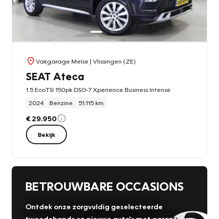
Vakgarage Melse
| Vlissingen (ZE)
SEAT Ateca
1.5 EcoTSI 150pk DSG-7 Xperience Business Intense
2024
Benzine
51.115 km
€ 29.950
Bekijk
BETROUWBARE OCCASIONS
Ontdek onze zorgvuldig geselecteerde
tweedehands en nieuwe auto's met garantie en