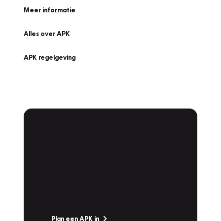
Meer informatie
Alles over APK
APK regelgeving
APK Keuring bij
Vakgarage!
Is het weer tijd voor de jaarlijkse APK? Ga
snel naar Vakgarage bij u in de buurt, en ga
zonder zorgen de weg op!
Plan een APK in