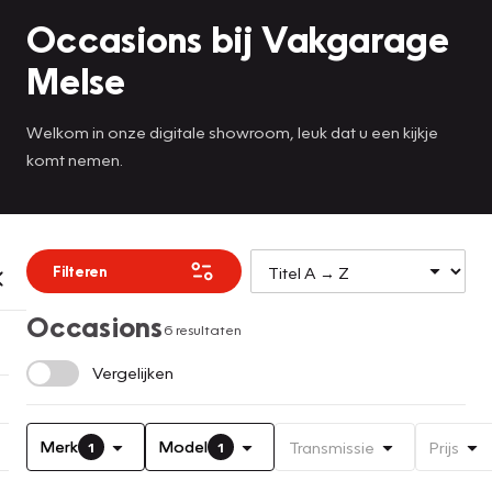
Occasions bij Vakgarage
Melse
Welkom in onze digitale showroom, leuk dat u een kijkje
komt nemen.
Filteren
Occasions
6 resultaten
Vergelijken
Merk
Model
Transmissie
Prijs
1
1