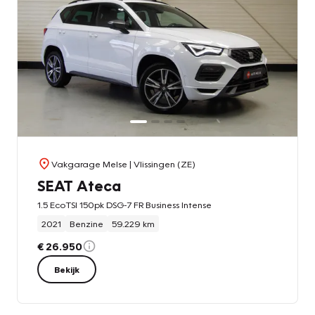
Vakgarage Melse
| Vlissingen (ZE)
SEAT Ateca
1.5 EcoTSI 150pk DSG-7 FR Business Intense
2021
Benzine
59.229 km
€ 26.950
Bekijk