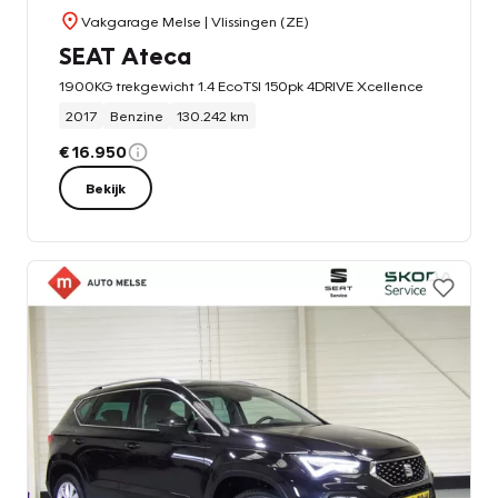
Vakgarage Melse
| Vlissingen (ZE)
SEAT Ateca
1900KG trekgewicht 1.4 EcoTSI 150pk 4DRIVE Xcellence
2017
Benzine
130.242 km
€ 16.950
Bekijk