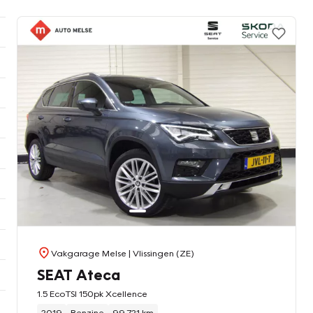
Vakgarage Melse
| Vlissingen (ZE)
SEAT Ateca
1.5 EcoTSI 150pk Xcellence
2019
Benzine
99.721 km