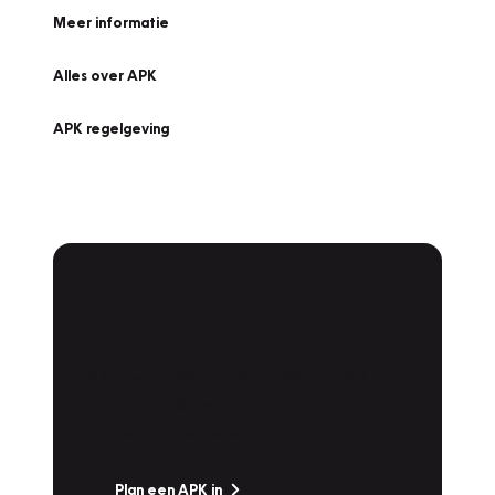
Meer informatie
Alles over APK
APK regelgeving
APK Keuring bij
Vakgarage!
Is het weer tijd voor de jaarlijkse APK? Ga
snel naar Vakgarage bij u in de buurt, en ga
zonder zorgen de weg op!
Plan een APK in