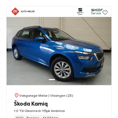
Vakgarage Melse
| Vlissingen (ZE)
Škoda Kamiq
1.0 TSI Greentech 115pk Ambition
2022
Benzine
44.934 km