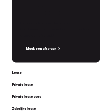
Plan een
Werkplaatsafspraak
Is uw auto toe aan Onderhoud,
Bandenwissel of een Vakantiecheck? Plan
online een afspraak!
Maak een afspraak
Lease
Private lease
Private lease used
Zakelijke lease