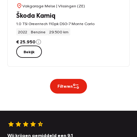
Vakgarage Melse
| Vlissingen (ZE)
Škoda Kamiq
1.0 TSI Greentech 110pk DSG-7 Monte Carlo
2022
Benzine
29.500 km
€ 25.950
Bekijk
Filteren
Wij krijgen gemiddeld een 9.1