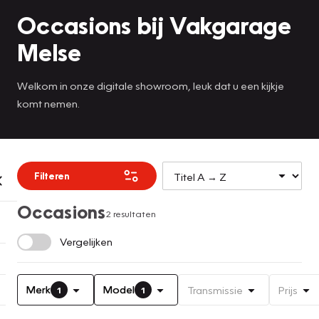
Occasions bij Vakgarage
Melse
Welkom in onze digitale showroom, leuk dat u een kijkje
komt nemen.
Filteren
Occasions
2 resultaten
Vergelijken
Merk
Model
Transmissie
Prijs
1
1