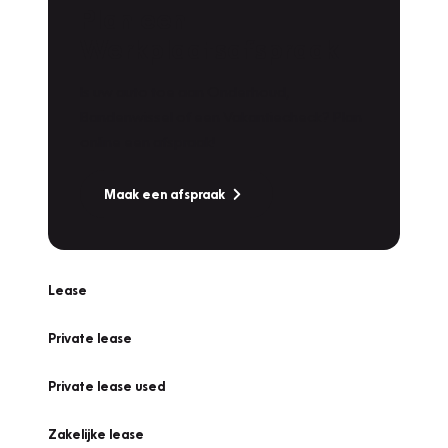
Plan een
Werkplaatsafspraak
Is uw auto toe aan Onderhoud,
Bandenwissel of een Vakantiecheck? Plan
online een afspraak!
Maak een afspraak
Lease
Private lease
Private lease used
Zakelijke lease