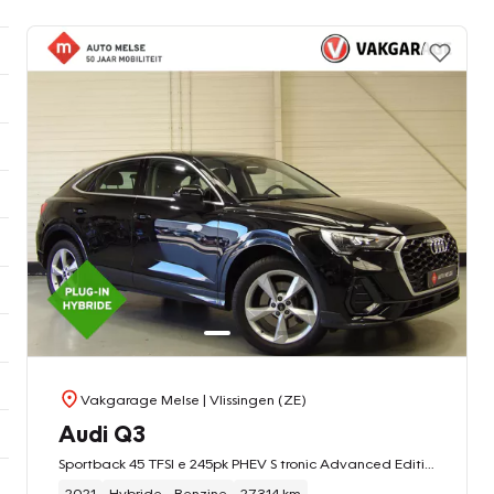
Vakgarage Melse
| Vlissingen (ZE)
Audi Q3
Sportback 45 TFSI e 245pk PHEV S tronic Advanced Edition
2021
Hybride - Benzine
27.314 km