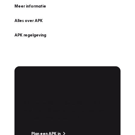
Meer informatie
Alles over APK
APK regelgeving
APK Keuring bij
Vakgarage!
Is het weer tijd voor de jaarlijkse APK? Ga
snel naar Vakgarage bij u in de buurt, en ga
zonder zorgen de weg op!
Plan een APK in