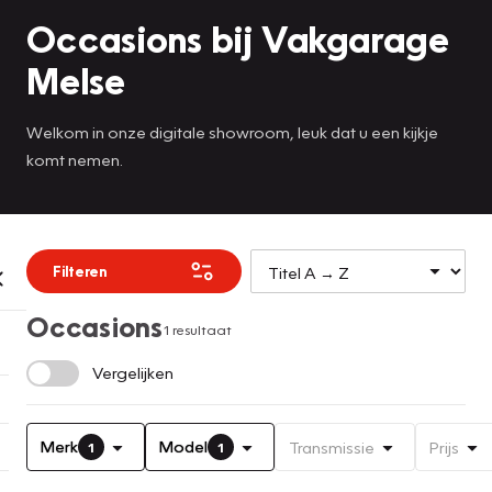
Occasions bij Vakgarage
Melse
Welkom in onze digitale showroom, leuk dat u een kijkje
komt nemen.
Filteren
Occasions
1 resultaat
Vergelijken
Merk
Model
Transmissie
Prijs
1
1