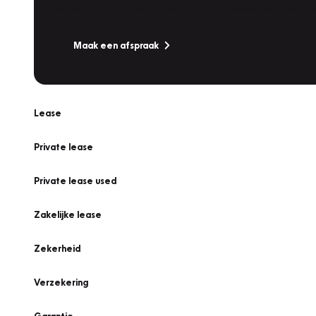
Is uw auto toe aan Onderhoud, Bandenwissel of een Va
Maak een afspraak
Lease
Private lease
Private lease used
Zakelijke lease
Zekerheid
Verzekering