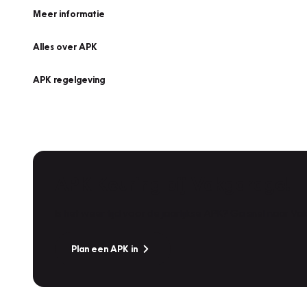
Meer informatie
Alles over APK
APK regelgeving
APK Keuring bij Vakgarage!
Is het weer tijd voor de jaarlijkse APK? Ga snel naar V
Plan een APK in