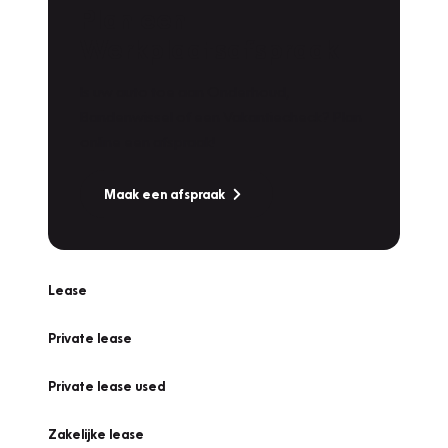
Plan een
Werkplaatsafspraak
Is uw auto toe aan Onderhoud,
Bandenwissel of een Vakantiecheck? Plan
online een afspraak!
Maak een afspraak
Lease
Private lease
Private lease used
Zakelijke lease