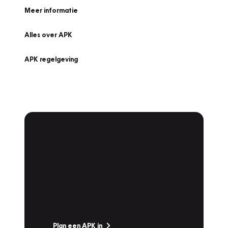
Meer informatie
Alles over APK
APK regelgeving
APK Keuring bij
Vakgarage!
Is het weer tijd voor de jaarlijkse APK? Ga
snel naar Vakgarage bij u in de buurt, en ga
zonder zorgen de weg op!
Plan een APK in