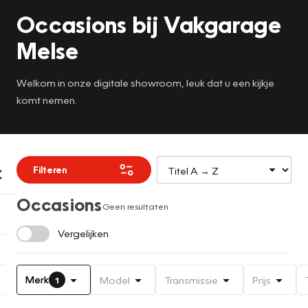
Occasions bij Vakgarage
Melse
Welkom in onze digitale showroom, leuk dat u een kijkje
komt nemen.
Filteren
Occasions
Geen resultaten
Vergelijken
Merk
Model
Transmissie
Prijs
1