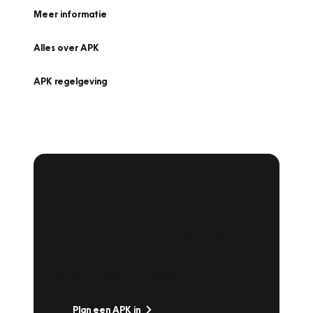
Meer informatie
Alles over APK
APK regelgeving
APK Keuring bij
Vakgarage!
Is het weer tijd voor de jaarlijkse APK? Ga
snel naar Vakgarage bij u in de buurt, en ga
zonder zorgen de weg op!
Plan een APK in