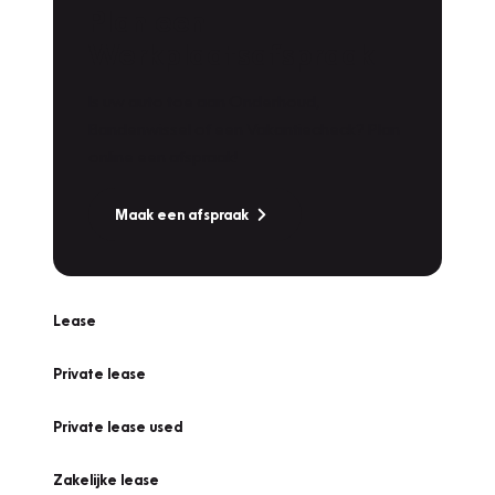
Plan een
Werkplaatsafspraak
Is uw auto toe aan Onderhoud,
Bandenwissel of een Vakantiecheck? Plan
online een afspraak!
Maak een afspraak
Lease
Private lease
Private lease used
Zakelijke lease