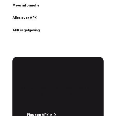
Meer informatie
Alles over APK
APK regelgeving
APK Keuring bij
Vakgarage!
Is het weer tijd voor de jaarlijkse APK? Ga
snel naar Vakgarage bij u in de buurt, en ga
zonder zorgen de weg op!
Plan een APK in