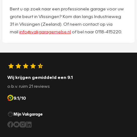
Bent u op zoek naar een professionele garage voor uw
grote beurt in Vlissingen? Kom dan langs Industrieweg
31 in Vlissingen (Zeeland). Of neem contact op via
mail
info@vakgaragemelse.nl
of bel naar 0118-415220.
Wij krijgen gemiddeld een 9.1
o.b.v. ruim 21 reviews
9.1/10
Mijn Vakgarage