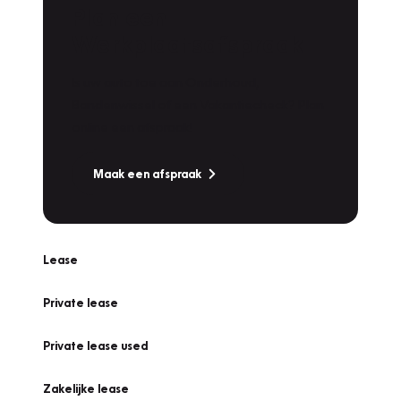
Plan een
Werkplaatsafspraak
Is uw auto toe aan Onderhoud,
Bandenwissel of een Vakantiecheck? Plan
online een afspraak!
Maak een afspraak
Lease
Private lease
Private lease used
Zakelijke lease