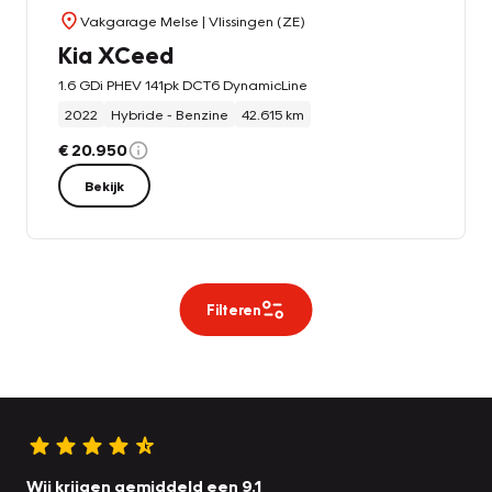
Vakgarage Melse
| Vlissingen (ZE)
Kia XCeed
1.6 GDi PHEV 141pk DCT6 DynamicLine
2022
Hybride - Benzine
42.615 km
€ 20.950
Bekijk
Filteren
Wij krijgen gemiddeld een 9.1