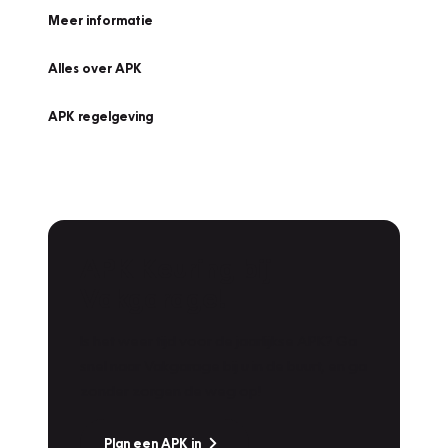
Meer informatie
Alles over APK
APK regelgeving
APK Keuring bij
Vakgarage!
Is het weer tijd voor de jaarlijkse APK? Ga
snel naar Vakgarage bij u in de buurt, en ga
zonder zorgen de weg op!
Plan een APK in