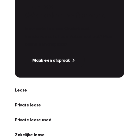
Plan een
Werkplaatsafspraak
Is uw auto toe aan Onderhoud,
Bandenwissel of een Vakantiecheck? Plan
online een afspraak!
Maak een afspraak
Lease
Private lease
Private lease used
Zakelijke lease