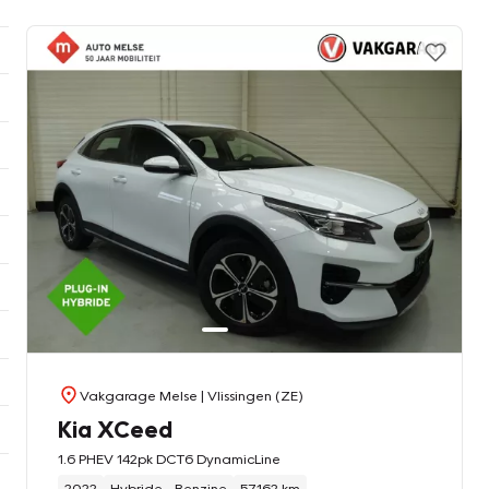
Vakgarage Melse
| Vlissingen (ZE)
Kia XCeed
1.6 PHEV 142pk DCT6 DynamicLine
2022
Hybride - Benzine
57.162 km