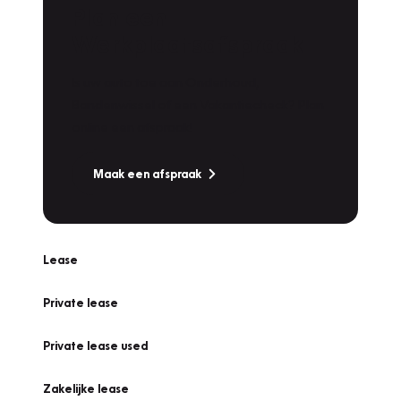
Plan een
Werkplaatsafspraak
Is uw auto toe aan Onderhoud,
Bandenwissel of een Vakantiecheck? Plan
online een afspraak!
Maak een afspraak
Lease
Private lease
Private lease used
Zakelijke lease