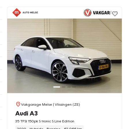
Vakgarage Melse
| Vlissingen (ZE)
Audi A3
35 TFSI 150pk S tronic S Line Edition
2020
Hybride - Benzine
62.066 km