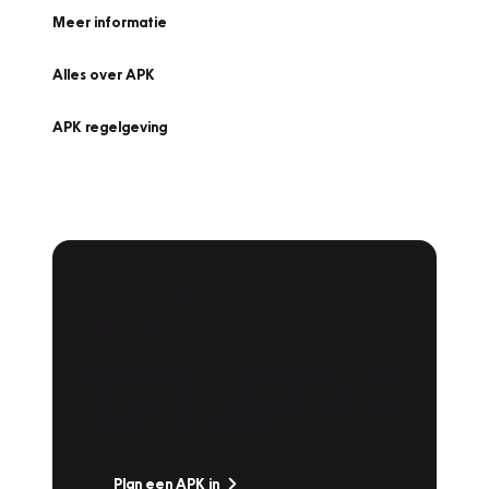
Meer informatie
Alles over APK
APK regelgeving
APK Keuring bij
Vakgarage!
Is het weer tijd voor de jaarlijkse APK? Ga
snel naar Vakgarage bij u in de buurt, en ga
zonder zorgen de weg op!
Plan een APK in