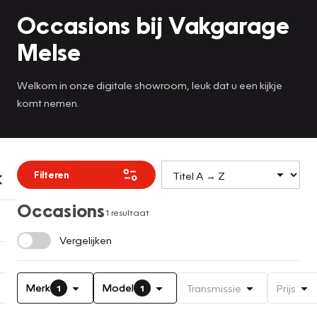
Occasions bij Vakgarage
Melse
Welkom in onze digitale showroom, leuk dat u een kijkje
komt nemen.
Filteren
Occasions
1 resultaat
Vergelijken
Merk
Model
Transmissie
Prijs
1
1