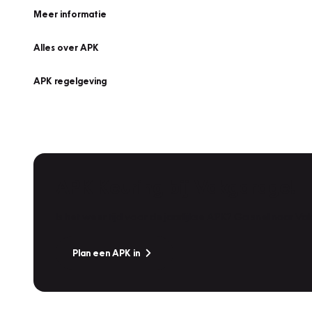
Meer informatie
Alles over APK
APK regelgeving
APK Keuring bij Vakgarage!
Is het weer tijd voor de jaarlijkse APK? Ga snel naar V
Plan een APK in