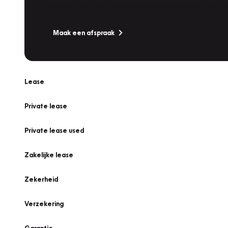
Is uw auto toe aan Onderhoud, Bandenwissel of een Va
Maak een afspraak
Lease
Private lease
Private lease used
Zakelijke lease
Zekerheid
Verzekering