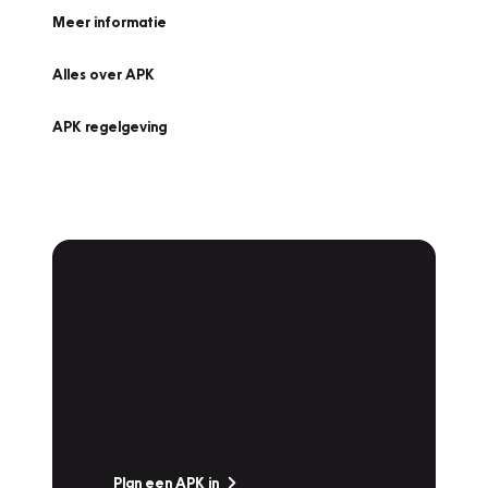
Meer informatie
Alles over APK
APK regelgeving
APK Keuring bij
Vakgarage!
Is het weer tijd voor de jaarlijkse APK? Ga
snel naar Vakgarage bij u in de buurt, en ga
zonder zorgen de weg op!
Plan een APK in