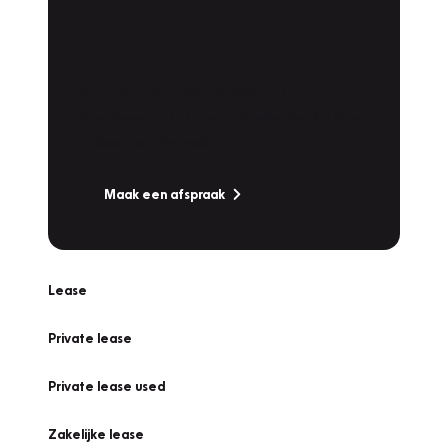
Plan een
Werkplaatsafspraak
Is uw auto toe aan Onderhoud,
Bandenwissel of een Vakantiecheck? Plan
online een afspraak!
Maak een afspraak
Lease
Private lease
Private lease used
Zakelijke lease