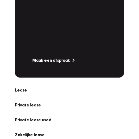
Plan een
Werkplaatsafspraak
Is uw auto toe aan Onderhoud,
Bandenwissel of een Vakantiecheck? Plan
online een afspraak!
Maak een afspraak
Lease
Private lease
Private lease used
Zakelijke lease