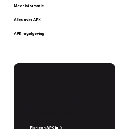
Meer informatie
Alles over APK
APK regelgeving
APK Keuring bij
Vakgarage!
Is het weer tijd voor de jaarlijkse APK? Ga
snel naar Vakgarage bij u in de buurt, en ga
zonder zorgen de weg op!
Plan een APK in